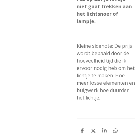
niet gaat trekken aan
het lichtsnoer of
lampje.
Kleine sidenote: De prijs
wordt bepaald door de
hoeveelheid tijd die ik
ervoor nodig heb om het
lichtje te maken. Hoe
meer losse elementen en
buigwerk hoe duurder
het lichtje.
D
D
S
D
e
e
h
e