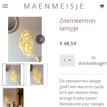
M A E N M E I S J E
Ga
direct
naar
Zeemeermin
de
lampje
hoofdinhoud
€ 48,50
In
winkelwage
Dit zeemeermin lampje
geeft een warm en zacht
licht dat meteen sfeer
brengt in elke kamer.
Betoverend voor meisjes