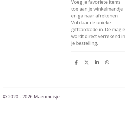
Voeg je favoriete items
toe aan je winkelmandje
en ga naar afrekenen.
Vul daar de unieke
giftcardcode in. De magie
wordt direct verrekend in
je bestelling.
D
D
S
D
e
e
h
e
l
e
a
l
e
l
r
e
n
e
n
© 2020 - 2026 Maenmeisje