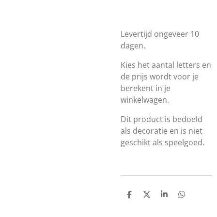
Levertijd ongeveer 10
dagen.
Kies het aantal letters en
de prijs wordt voor je
berekent in je
winkelwagen.
Dit product is bedoeld
als decoratie en is niet
geschikt als speelgoed.
D
D
S
D
e
e
h
e
l
e
a
l